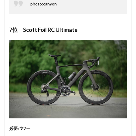
photo:canyon
7位 Scott Foil RC Ultimate
必要パワー