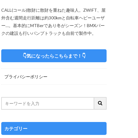
CALL(コール)散財に散財を重ねた趣味人。ZWIFT、屋
外含む週間走行距離は約300kmと自転車ヘビーユーザ
ー…。基本的にMTBerであり冬がシーズン！BMXパー
クの建設も行いパンプトラックも自前で製作中。
👇気になったらこちらまで！👇
プライバシーポリシー
カテゴリー