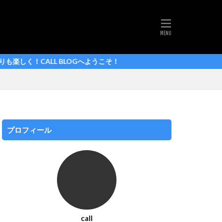
ルドフランス 2025
シマノ
LL BLOGへようこそ！
ej pogačar
ァンデルプール
プロフィール
call