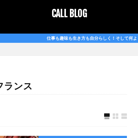
CALL BLOG
iPad air
Tour de France ツールドフランス
Tour de France ツー
ロード
キャニオン エアロード
コルナゴ
コルナゴ colnago
仕事も趣味も生き方も自分らしく！そして何よりも楽しく！CA
2025
スペシャライズド
タディ・ポガチャル
タディ・ポガチャル tad
ピセイ pissei
プロバイブハンドル
ポガチャル
マチュー・フ
ゴー
ロードバイク
剛性
巡航
検索
ルドフランス