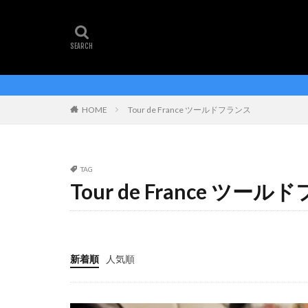
タグ
amazon アマゾン
y1rs
エアロ
ジロ・デ・イタリア
HOME
Tour de France ツールドフランス
ツールドフランス
ヨナス・ウィンゲ
TAG
Tour de France ツー
新着順
人気順