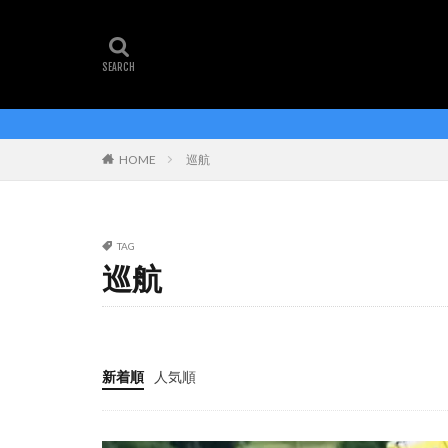
タグ
amazon アマゾン
y1rs
エアロ
ジロ・デ・イタリア
HOME
巡航
ツールドフランス
ヨナス・ウィンゲ
TAG
巡航
新着順
人気順