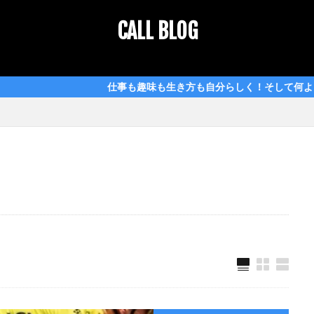
CALL BLOG
iPad air
Tour de France ツールドフランス
Tour de France ツー
ロード
キャニオン エアロード
コルナゴ
コルナゴ colnago
仕事も趣味も生き方も自分らしく！そして何よりも楽しく！
2025
スペシャライズド
タディ・ポガチャル
タディ・ポガチャル tad
ピセイ pissei
プロバイブハンドル
ポガチャル
マチュー・フ
ゴー
ロードバイク
剛性
巡航
検索