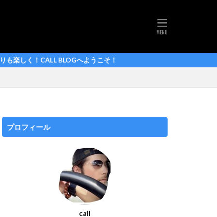
ルドフランス 2025
シマノ
CALL BLOGへようこそ！
ej pogačar
ァンデルプール
プロフィール
call