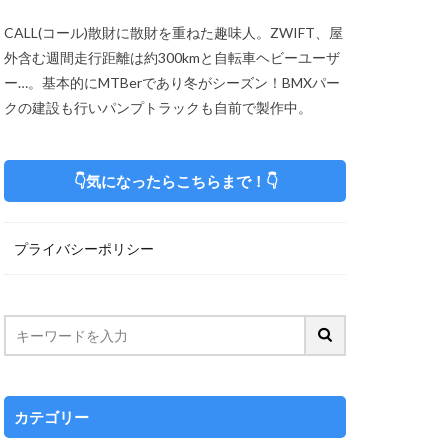
CALL(コール)散財に散財を重ねた趣味人。ZWIFT、屋
外含む週間走行距離は約300kmと自転車ヘビーユーザ
ー…。基本的にMTBerであり冬がシーズン！BMXパー
クの建設も行いパンプトラックも自前で製作中。
👇気になったらこちらまで！👇
プライバシーポリシー
カテゴリー