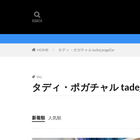
タグ
amazon アマゾン
y1rs
エアロ
仕
ジロ・デ・イタリア
HOME
タディ・ポガチャル tadej pogačar
ツールドフランス
ヨナス・ウィンゲ
TAG
タディ・ポガチャル tadej 
新着順
人気順