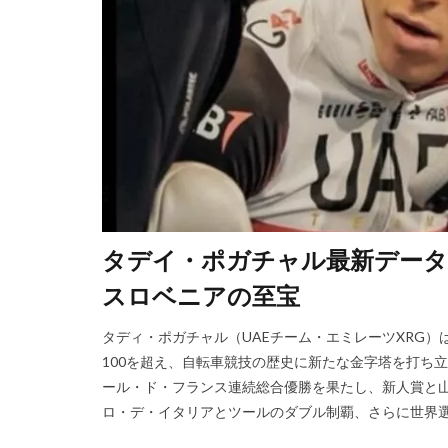
タデイ・ポガチャル最新データ
スロベニアの至宝
タディ・ポガチャル（UAEチーム・エミレーツXRG
100を超え、自転車競技の歴史に新たな金字塔を打ち立
ール・ド・フランス連続総合優勝を果たし、新人賞と山
ロ・デ・イタリアとツールのダブル制覇、さらに世界