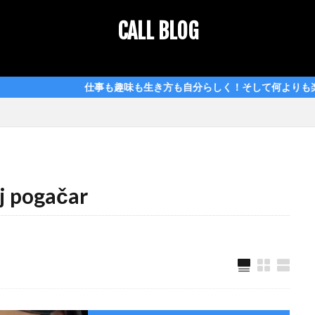
CALL BLOG
iPad air
Tour de France ツールドフランス
Tour de France ツー
ロード
キャニオン エアロード
コルナゴ
コルナゴ colnago
事も趣味も生き方も自分らしく！そして何よりも楽しく！CALL BLOG
2025
スペシャライズド
タディ・ポガチャル
タディ・ポガチャル tad
ピセイ pissei
プロバイブハンドル
ポガチャル
マチュー・フ
ゴー
ロードバイク
剛性
巡航
検索
pogačar