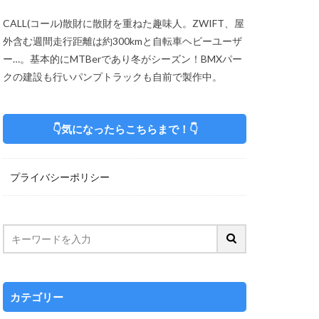
CALL(コール)散財に散財を重ねた趣味人。ZWIFT、屋
外含む週間走行距離は約300kmと自転車ヘビーユーザ
ー…。基本的にMTBerであり冬がシーズン！BMXパー
クの建設も行いパンプトラックも自前で製作中。
👇気になったらこちらまで！👇
プライバシーポリシー
カテゴリー