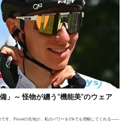
」～ 怪物が纏う“機能美”のウェア
す。Pisseiの生地が、私のパワーを1%でも増幅してくれる――